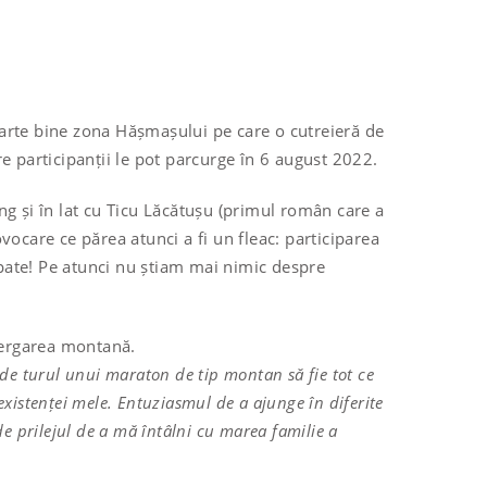
oarte bine zona Hășmașului pe care o cutreieră de
re participanții le pot parcurge în 6 august 2022.
ng și în lat cu Ticu Lăcătușu (primul român care a
vocare ce părea atunci a fi un fleac: participarea
pate! Pe atunci nu știam mai nimic despre
alergarea montană.
 de turul unui maraton de tip montan să fie tot ce
istenței mele. Entuziasmul de a ajunge în diferite
e prilejul de a mă întâlni cu marea familie a